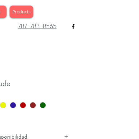
s
Products
787-783-8565
tude
ponibilidad.