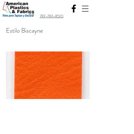
787-783-8565
Estilo Biscayne